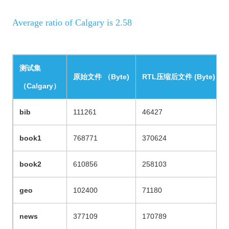
Average ratio of Calgary is 2.58
测试
集
原始文件
（
Byte
)
RTL
压缩后文件
(
Byte
)
（
Calgary
）
bib
111261
46427
book1
768771
370624
book2
610856
258103
geo
102400
71180
news
377109
170789