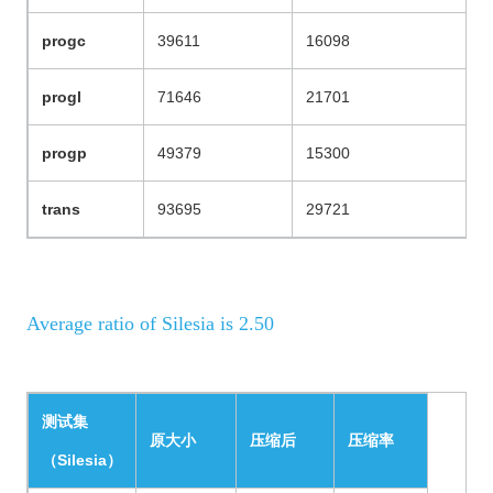
progc
39611
16098
progl
71646
21701
progp
49379
15300
trans
93695
29721
Average ratio of Silesia is 2.50
测试集
原大小
压缩后
压缩率
（
Silesia
）