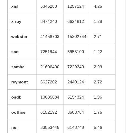
xml
5345280
1257124
4.25
x-ray
8474240
6624812
1.28
webster
41458703
15302744
2.71
sao
7251944
5955100
1.22
samba
21606400
7229340
2.99
reymont
6627202
2440124
2.72
osdb
10085684
5154324
1.96
ooffice
6152192
3503764
1.76
nci
33553445
6148748
5.46