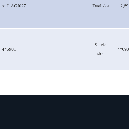
lex I AGI027
Dual slot
2,69
Single
4*690T
4*69
slot