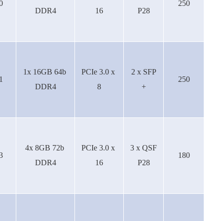
0
250
DDR4
16
P28
1x 16GB 64b
PCIe 3.0 x
2 x SFP
1
250
DDR4
8
+
4x 8GB 72b
PCIe 3.0 x
3 x QSF
3
180
DDR4
16
P28