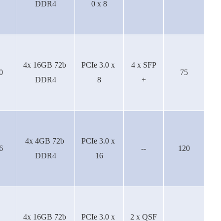
DDR4
0 x 8
4x 16GB 72b
PCIe 3.0 x
4 x SFP
0
75
DDR4
8
+
4x 4GB 72b
PCIe 3.0 x
6
--
120
DDR4
16
4x 16GB 72b
PCIe 3.0 x
2 x QSF