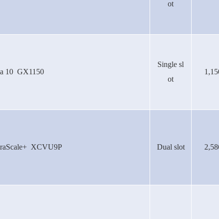
ot
Single sl
ia 10 GX1150
1,15
ot
ltraScale+ XCVU9P
Dual slot
2,58