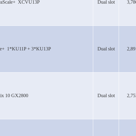
ltraScale+ XCVU13P
Dual slot
3,78
cale+ 1*KU11P + 3*KU13P
Dual slot
2,89
atix 10 GX2800
Dual slot
2,75