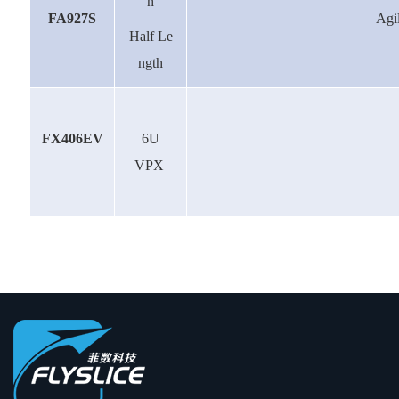
h
FA927S
Agi
Half Le
ngth
FX406EV
6U
VPX