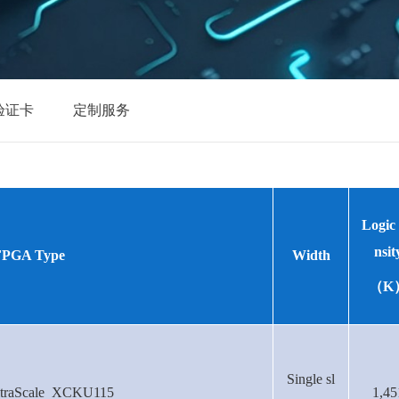
验证卡
定制服务
Logic
nsit
FPGA Type
Width
（
K
Single sl
ltraScale XCKU115
1,45