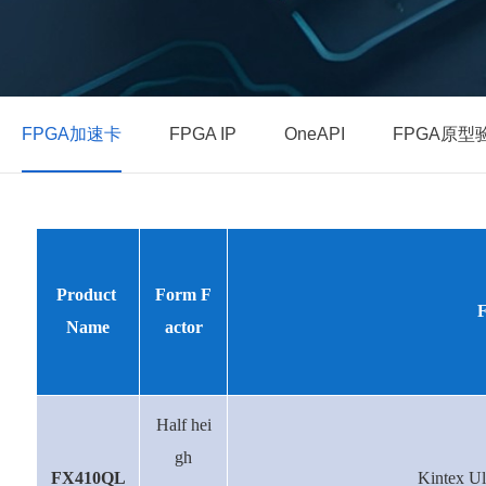
FPGA加速卡
FPGA IP
OneAPI
FPGA原型
Product
Form F
Name
actor
Half hei
gh
FX410QL
Kintex U