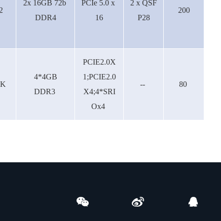
2x 16GB 72b
PCIe 5.0 x
2 x QSF
2
200
DDR4
16
P28
PCIE2.0X
4*4GB
1;PCIE2.0
3K
--
80
DDR3
X4;4*SRI
Ox4