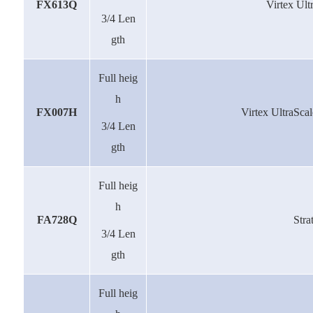
FX613Q
Virtex U
3/4 Len
gth
Full heig
h
FX007H
Virtex UltraS
3/4 Len
gth
Full heig
h
FA728Q
Str
3/4 Len
gth
Full heig