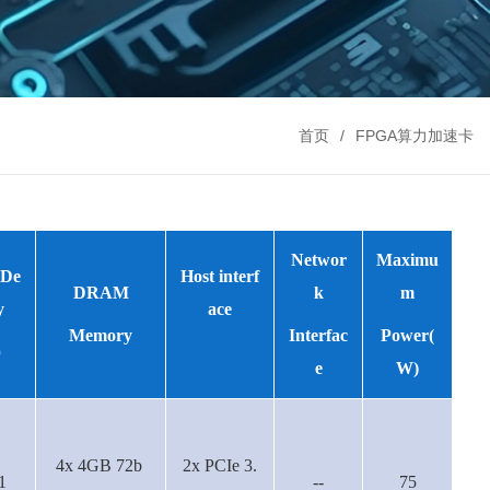
首页
FPGA算力加速卡
Networ
Maximu
 De
Host interf
DRAM
k
m
y
ace
Memory
Interfac
Power(
）
e
W)
4x 4GB 72b
2x PCIe 3.
1
--
75