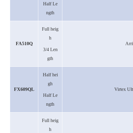
Half Le
ngth
Full heig
h
FA510Q
Arr
3/4 Len
gth
Half hei
gh
FX609QL
Virtex U
Half Le
ngth
Full heig
h