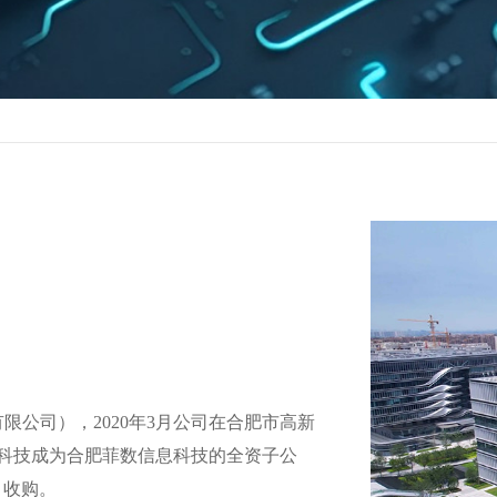
有限公司），
2020
年
3
月公司在合肥市高新
科技成为合肥菲数信息科技的全资子公
m/）收购。