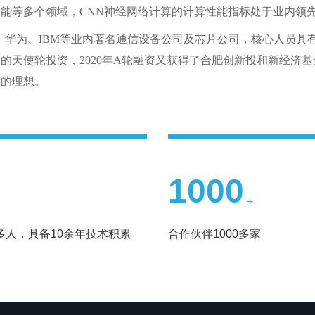
智能等多个领域，
CNN
神经网络计算的计算性能指标处于业内领
、华为、
IBM
等业内著名通信设备公司及芯片公司，核心人员具
星的天使轮投资，
2020
年
A
轮融资又获得了合肥创新投和新经济基
力的理想。
1000
+
多人，具备10余年技术积累
合作伙伴1000多家