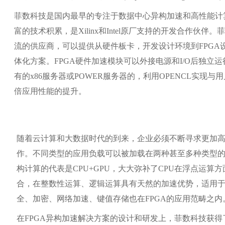
菲数科技是国内最早的专注于数据中心异构加速和高性能计
富的技术积累，是
Xilinx
和
Intel
原厂支持的开发合作伙伴。
流的供应商，可以提供从硬件板卡，开发设计环境到
FPGA
体化方案。
FPGA
硬件加速模块可以外接电源和
I/O
后独立运
有的
x86
服务器或
POWER
服务器的，利用
OPENCL
实现与用
倍应用性能的提升。
随着云计算和大数据时代的到来，企业必须不断寻求更加
作。不同类型的应用负载可以被加载在两种甚至多种类型
构计算的代表是
CPU+GPU
，大大弥补了
CPU
在浮点运算方
合，在整数性运算、逻辑运算具有天然的加速优势，适用
全、加密、网络加速、键值存储也在
FPGA
的应用范畴之内
在
FPGA
异构加速解决方案的设计和研发上，菲数科技获得